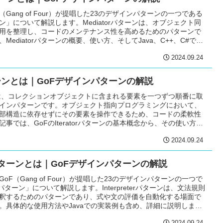
（Gang of Four）が提唱した23のデザインパターンの一つである
パターン」について解説します。Mediatorパターンは、オブジェクト同
用を整理し、コードのメンテナンス性を高めるためのパターンで
Mediatorパターンの概要、使い方、そしてJava、C++、C#での
す。
2024.09.24
rパターンとは｜GoFデザインパターンの解説
ターンは、コレクションオブジェクトに含まれる要素を一つずつ順番に取
インパターンです。オブジェクト指向プログラミングにおいて、
部構造に依存せずにその要素を操作できるため、コードの柔軟性
事では、GoFのIteratorパターンの基本概念から、その使い方、
++、C#での実装例を詳しく解説します。
2024.09.24
terパターンとは｜GoFデザインパターンの解説
oF（Gang of Four）が提唱した23のデザインパターンの一つで
eterパターン」について解説します。Interpreterパターンは、文法規則
釈するためのパターンであり、式や文の評価を自動化する場面で
。具体的な使用方法やJavaでの実装例も含め、詳細に説明します
してください。