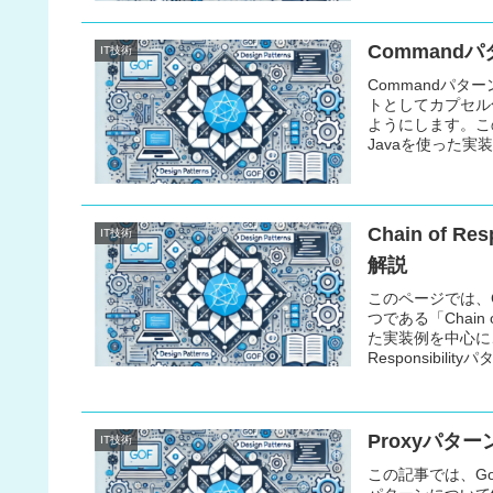
Command
IT技術
Commandパ
トとしてカプセル
ようにします。こ
Javaを使った
幅を広げる内容と
Chain of 
IT技術
解説
このページでは、G
つである「Chain 
た実装例を中心に、
Responsib
パターンです。こ
ち、柔軟性を向上
Proxyパタ
IT技術
この記事では、GoF