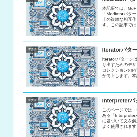
本記事では、GoF
「Mediator
士の複雑な相互作
す。この記事では、
実装例を紹介しま
Iterato
IT技術
Iteratorパ
り出すためのデザ
コレクションの内
が向上します。本記
さらにJava、C
Interpre
IT技術
このページでは、G
ある「Interpr
に基づいて文を解
よく使用されます
ので、ぜひ参考に