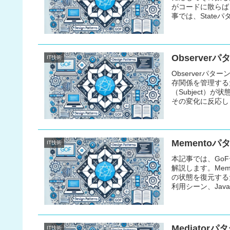
がコードに散らば
事では、State
C++、C#による
Observe
IT技術
Observerパ
存関係を管理する
（Subject）
その変化に反応しま
での実装サンプル
Memento
IT技術
本記事では、Go
解説します。Me
の状態を復元する
利用シーン、Jav
Mediato
IT技術