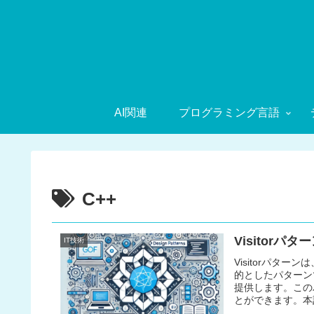
AI関連
プログラミング言語
C++
Visitor
IT技術
Visitorパタ
的としたパターン
提供します。この
とができます。本記
C#の実装サンプ