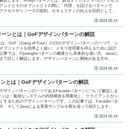
解説します。Proxyパターンとは、あるオブジェクトへのアクセス
アントとそのオブジェクトの間に「代理」を設けるパターンで
アクセスやリソースの節約、セキュリティの向上を目的として使
では、Proxyパターンの基本的な概念、使い方、Javaでの実装
2024.09.24
詳しく説明します。
htパターンとは｜GoFデザインパターンの解説
ターンは、GoF（Gang of Four）の23のデザインパターンの一つで、シ
オブジェクトを効率よく扱い、メモリ使用量を抑えるために設計
事では、Flyweightパターンの概要から具体的な使い方、Javaに
まで詳しく解説します。デザインパターンに興味がある方や、オ
ログラミングの効率化に取り組みたい方にとって、有益な内容と
2024.09.24
ターンとは｜GoFデザインパターンの解説
Fデザインパターンの一つであるFacadeパターンについて解説しま
パターンは、複雑なシステムの内部構造を簡素化し、クライアントがシ
くするためのデザインパターンです。この記事では、Facadeパタ
方、そしてJavaによる実装サンプルを順を追って紹介します。
2024.09.24