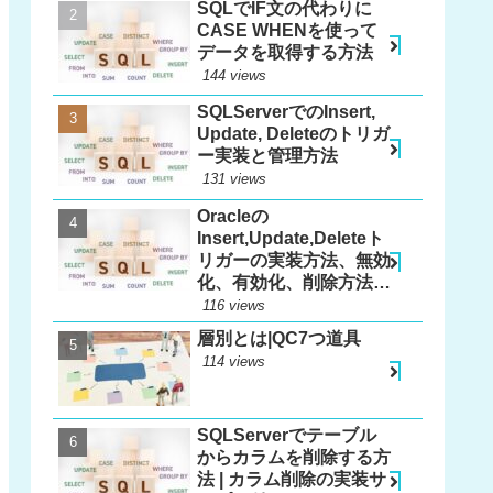
SQLでIF文の代わりに
CASE WHENを使って
データを取得する方法
144 views
SQLServerでのInsert,
Update, Deleteのトリガ
ー実装と管理方法
131 views
Oracleの
Insert,Update,Deleteト
リガーの実装方法、無効
化、有効化、削除方法、
更新方法
116 views
層別とは|QC7つ道具
114 views
SQLServerでテーブル
からカラムを削除する方
法 | カラム削除の実装サ