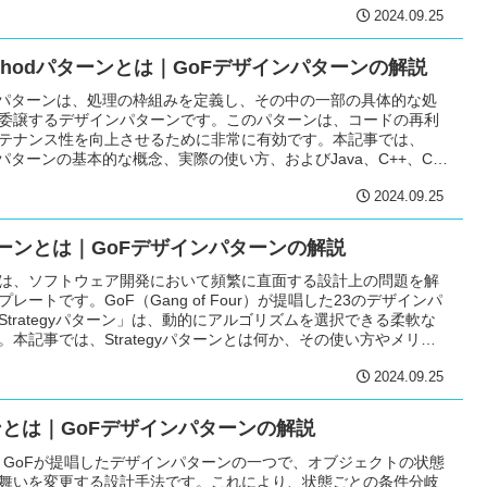
2024.09.25
 Methodパターンとは｜GoFデザインパターンの解説
Methodパターンは、処理の枠組みを定義し、その中の一部の具体的な処
委譲するデザインパターンです。このパターンは、コードの再利
テナンス性を向上させるために非常に有効です。本記事では、
ethodパターンの基本的な概念、実際の使い方、およびJava、C++、C#
について詳しく説明します。
2024.09.25
yパターンとは｜GoFデザインパターンの解説
は、ソフトウェア開発において頻繁に直面する設計上の問題を解
レートです。GoF（Gang of Four）が提唱した23のデザインパ
trategyパターン」は、動的にアルゴリズムを選択できる柔軟な
本記事では、Strategyパターンとは何か、その使い方やメリッ
、C++、C#での実装サンプルを通じて詳しく解説します。
2024.09.25
ーンとは｜GoFデザインパターンの解説
ンは、GoFが提唱したデザインパターンの一つで、オブジェクトの状態
舞いを変更する設計手法です。これにより、状態ごとの条件分岐