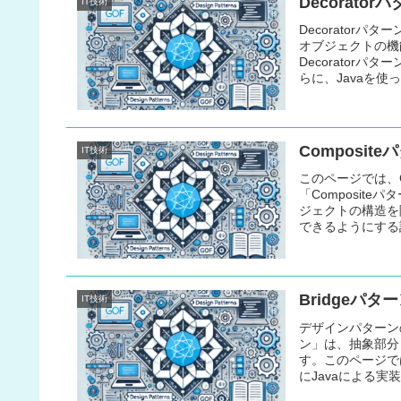
Decorat
IT技術
Decoratorパ
オブジェクトの機
Decorator
らに、Javaを
ください。
Composi
IT技術
このページでは、Go
「Composit
ジェクトの構造を
できるようにする
複雑なデータ構造
す。本記事では、C
例も交えて説明し
Bridgeパ
IT技術
デザインパターン
ン」は、抽象部分
す。このページで
にJavaによる