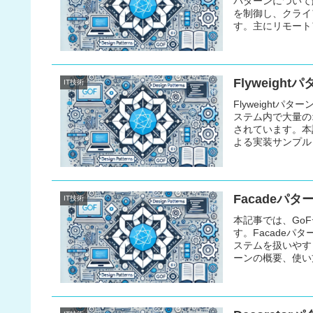
パターンについて
を制御し、クライ
す。主にリモート
われます。この記事
サンプルを含めて
Flyweig
IT技術
Flyweightパ
ステム内で大量の
されています。本記
よる実装サンプル
ブジェクト指向プ
なっています。
Facadeパ
IT技術
本記事では、Go
す。Facade
ステムを扱いやす
ーンの概要、使い