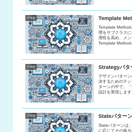
Template
IT技術
Template 
理をサブクラスに
用性を高め、メン
Template M
での実装サンプル
Strateg
IT技術
デザインパターン
決するためのテンプ
ターンの中で、「S
設計を実現します。
ト、そしてJava
Stateパタ
IT技術
Stateパター
に応じてその振る