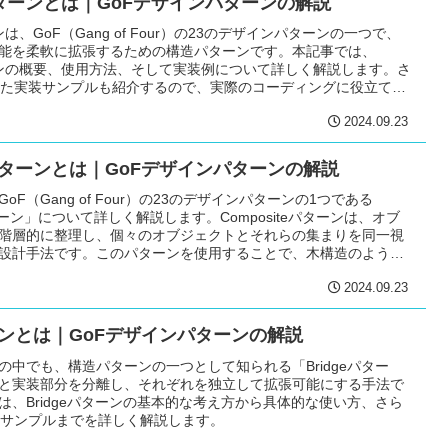
orパターンとは｜GoFデザインパターンの解説
ターンは、GoF（Gang of Four）の23のデザインパターンの一つで、
能を柔軟に拡張するための構造パターンです。本記事では、
パターンの概要、使用方法、そして実装例について詳しく解説します。さ
使った実装サンプルも紹介するので、実際のコーディングに役立てて
2024.09.23
teパターンとは｜GoFデザインパターンの解説
F（Gang of Four）の23のデザインパターンの1つである
eパターン」について詳しく解説します。Compositeパターンは、オブ
階層的に整理し、個々のオブジェクトとそれらの集まりを同一視
設計手法です。このパターンを使用することで、木構造のような
をシンプルに扱うことができ、プログラムの保守性が向上しま
2024.09.23
ompositeパターンの基本概念、使い方、さらにJavaによる実装
ます。
ターンとは｜GoFデザインパターンの解説
の中でも、構造パターンの一つとして知られる「Bridgeパター
と実装部分を分離し、それぞれを独立して拡張可能にする手法で
は、Bridgeパターンの基本的な考え方から具体的な使い方、さら
実装サンプルまでを詳しく解説します。