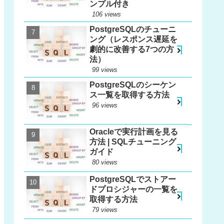
ンプル付き
106 views
PostgreSQLのチューニ
ング（レスポンス遅延を
劇的に改善する7つの方
法）
99 views
PostgreSQLのシーケン
ス一覧を取得する方法
96 views
Oracleで実行計画を見る
方法 | SQLチューニング
ガイド
80 views
PostgreSQLでストアー
ドプロシジャーの一覧を
取得する方法
79 views