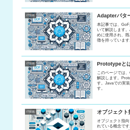
Adapter
IT技術
本記事では、GoF
いて解説します。
めに使用され、既
徴を持っています。
装サンプルに分け
Prototy
IT技術
このページでは、G
解説します。Pro
す。Javaでの
す。
オブジェクト
IT技術
オブジェクト指向
れている概念です