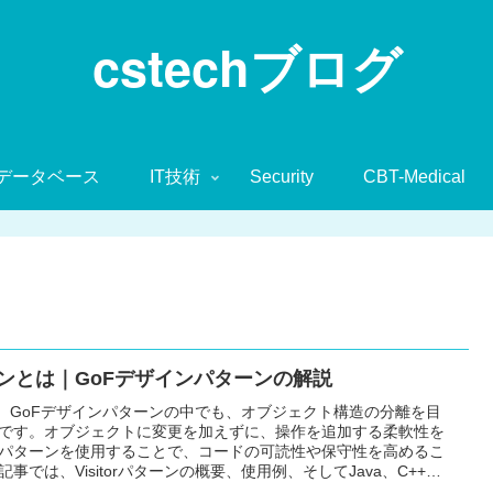
cstechブログ
データベース
IT技術
Security
CBT-Medical
パターンとは｜GoFデザインパターンの解説
ーンは、GoFデザインパターンの中でも、オブジェクト構造の分離を目
です。オブジェクトに変更を加えずに、操作を追加する柔軟性を
パターンを使用することで、コードの可読性や保守性を高めるこ
事では、Visitorパターンの概要、使用例、そしてJava、C++、
ルを通じて、実際の利用シーンを深く掘り下げていきます。