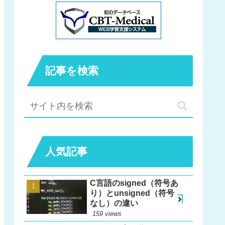
記事を検索
人気記事
C言語のsigned（符号あ
り）とunsigned（符号
なし）の違い
159 views