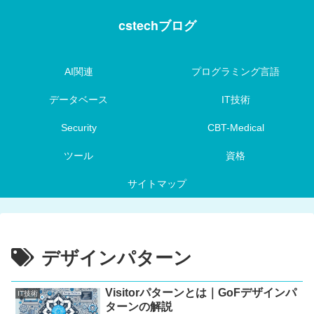
cstechブログ
AI関連
プログラミング言語
データベース
IT技術
Security
CBT-Medical
ツール
資格
サイトマップ
デザインパターン
Visitorパターンとは｜GoFデザインパ
IT技術
ターンの解説