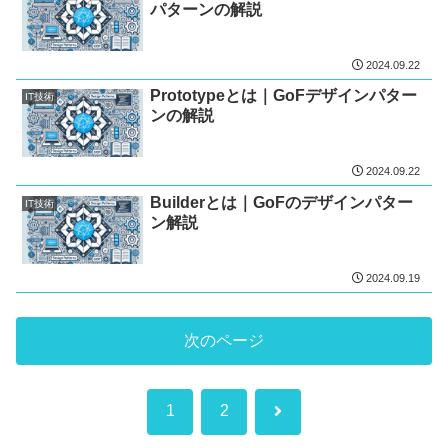
パターンの解説
2024.09.22
Prototypeとは｜GoFデザインパター
IT技術
ンの解説
2024.09.22
Builderとは｜GoFのデザインパター
IT技術
ン解説
2024.09.19
次のページ
次
1
2