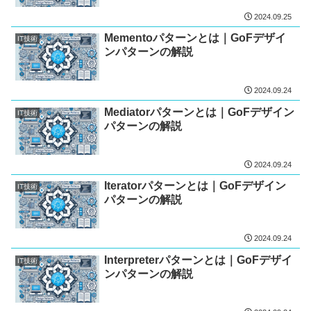
2024.09.25
Mementoパターンとは｜GoFデザイ
IT技術
ンパターンの解説
2024.09.24
Mediatorパターンとは｜GoFデザイン
IT技術
パターンの解説
2024.09.24
Iteratorパターンとは｜GoFデザイン
IT技術
パターンの解説
2024.09.24
Interpreterパターンとは｜GoFデザイ
IT技術
ンパターンの解説