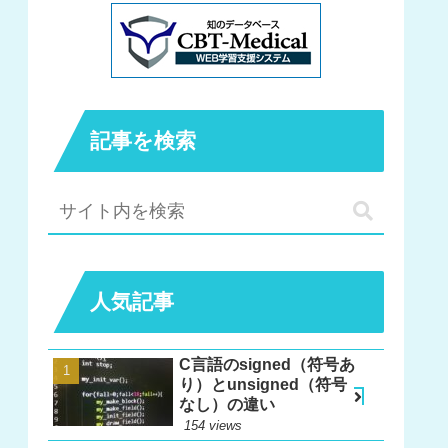
記事を検索
人気記事
C言語のsigned（符号あ
り）とunsigned（符号
なし）の違い
154 views