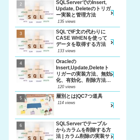
SQLServerでのInsert,
Update, Deleteのトリガ
ー実装と管理方法
135 views
SQLでIF文の代わりに
CASE WHENを使って
データを取得する方法
133 views
Oracleの
Insert,Update,Deleteト
リガーの実装方法、無効
化、有効化、削除方法、
更新方法
120 views
層別とは|QC7つ道具
114 views
SQLServerでテーブル
からカラムを削除する方
法 | カラム削除の実装サ