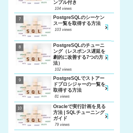
ンプル付き
104 views
PostgreSQLのシーケン
ス一覧を取得する方法
103 views
PostgreSQLのチューニ
ング（レスポンス遅延を
劇的に改善する7つの方
法）
102 views
PostgreSQLでストアー
ドプロシジャーの一覧を
取得する方法
81 views
Oracleで実行計画を見る
方法 | SQLチューニング
ガイド
79 views