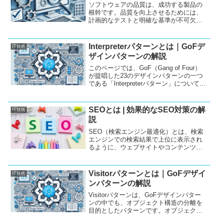
れ、応用の幅を広げる内容となっていま
ソフトウェアの品質は、成功する製品の
す。
根幹です。品質を向上させるためには、
計画的なテストと明確な基準が不可欠で
す。このブログでは、ソフトウェア開発
における品質向上のための取り組みや、
チェックポイントを詳しく解説します。
Interpreterパターンとは｜GoFデ
IT技術
ザインパターンの解説
このページでは、GoF（Gang of Four）
が提唱した23のデザインパターンの一つ
である「Interpreterパターン」について解
説します。Interpreterパターンは、文法規
則に基づいて文を解釈するためのパター
ンであり、式や文の評価を自動化する場
SEOとは | 効果的なSEO対策の解
IT技術
面でよく使用されます。具体的な使用方
説
法やJavaでの実装例も含め、詳細に説明
しますので、ぜひ参考にしてください。
SEO（検索エンジン最適化）とは、検索
エンジンでの検索結果で上位に表示され
るように、ウェブサイトやコンテンツを
最適化することを指します。この記事で
は、SEOとは何か、そして効果的なSEO
対策について、具体的な例を挙げながら
Visitorパターンとは｜GoFデザイ
IT技術
解説します。検索エンジンに評価される
ンパターンの解説
ためには、キーワード選定やコンテンツ
の質、外部リンク対策など、さまざまな
Visitorパターンは、GoFデザインパター
要素を考慮する必要があります。この記
ンの中でも、オブジェクト構造の分離を
事を通じて、あなたのウェブサイトの
目的としたパターンです。オブジェクト
SEO戦略を強化しましょう。