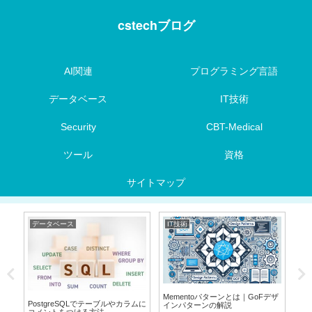
cstechブログ
AI関連
プログラミング言語
データベース
IT技術
Security
CBT-Medical
ツール
資格
サイトマップ
データベース
IT技術
デ
BT
Mementoパターンとは｜GoFデザ
PostgreSQLでテーブルやカラムに
Or
インパターンの解説