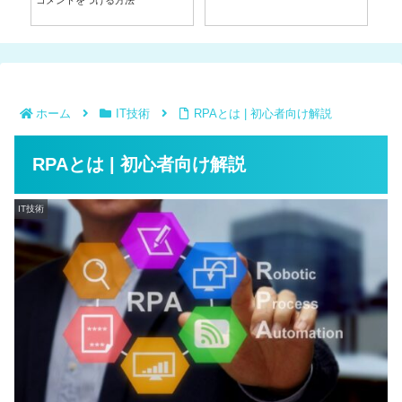
コメントをつける方法
リ
ホーム
IT技術
RPAとは | 初心者向け解説
RPAとは | 初心者向け解説
IT技術