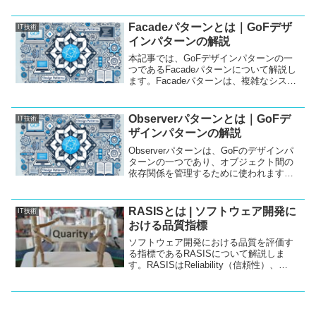
に変更を加えずに、操作を追加する柔軟
性を提供します。このパターンを使用す
ることで、コードの可読性や保守性を高
Facadeパターンとは｜GoFデザ
IT技術
めることができます。本記事では、
インパターンの解説
Visitorパターンの概要、使用例、そして
Java、C++、C#の実装サンプルを通じ
本記事では、GoFデザインパターンの一
て、実際の利用シーンを深く掘り下げて
つであるFacadeパターンについて解説し
いきます。
ます。Facadeパターンは、複雑なシステ
ムの内部構造を簡素化し、クライアント
がシステムを扱いやすくするためのデザ
インパターンです。この記事では、
Observerパターンとは｜GoFデ
IT技術
Facadeパターンの概要、使い方、そして
ザインパターンの解説
Javaによる実装サンプルを順を追って紹
介します。
Observerパターンは、GoFのデザインパ
ターンの一つであり、オブジェクト間の
依存関係を管理するために使われます。
このパターンでは、一つのオブジェクト
（Subject）が状態の変化を通知し、それ
に応じて他のオブジェクト（Observer）
RASISとは | ソフトウェア開発に
IT技術
がその変化に反応します。本記事では、
おける品質指標
Observerパターンの概要と、Java、
C++、C#での実装サンプルを紹介しま
ソフトウェア開発における品質を評価す
す。
る指標であるRASISについて解説しま
す。RASISはReliability（信頼性）、
Availability（可用性）、
Serviceability（保守性）、Integrity（完全
性）、Security（安全性）の5つの要素で
構成され、システムの品質を多角的に評