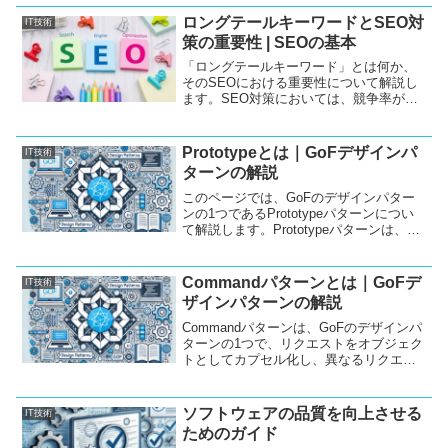
ロングテールキーワードとSEO対
IT技術
策の重要性 | SEOの基本
「ロングテールキーワード」とは何か、
そのSEOにおける重要性について解説し
ます。SEO対策においては、競争率が高
いビッグキーワードだけでなく、より具
体的で検索ニーズに合ったロングテール
キーワードを活用することが効果的で
Prototypeとは｜GoFデザインパ
IT技術
す。ロングテールキーワードを正しく理
ターンの解説
解し、適切に活用することで、より多く
のアクセスを得ることが可能となりま
このページでは、GoFのデザインパター
す。
ンの1つであるPrototypeパターンについ
て解説します。Prototypeパターンは、オ
ブジェクトの生成を効率化するための方
法です。Javaでの実装サンプルも含め
て、使い方や具体的なメリットを詳しく
Commandパターンとは｜GoFデ
IT技術
説明します。
ザインパターンの解説
Commandパターンは、GoFのデザインパ
ターンの1つで、リクエストをオブジェク
トとしてカプセル化し、異なるリクエス
トをパラメータ化された方法で実行でき
るようにします。この記事では、
Commandパターンの概念とその使い方、
ソフトウェアの品質を向上させる
IT技術
そしてJavaを使った実装例を紹介しま
ためのガイド
す。また、他の言語での利用方法にも触