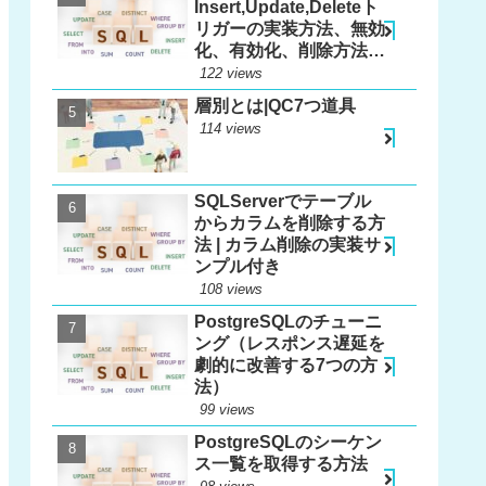
Insert,Update,Deleteト
リガーの実装方法、無効
化、有効化、削除方法、
更新方法
122 views
層別とは|QC7つ道具
114 views
SQLServerでテーブル
からカラムを削除する方
法 | カラム削除の実装サ
ンプル付き
108 views
PostgreSQLのチューニ
ング（レスポンス遅延を
劇的に改善する7つの方
法）
99 views
PostgreSQLのシーケン
ス一覧を取得する方法