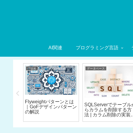
AI関連
プログラミング言語
IT技術
データベース
向３つ
Flyweightパターンとは
SQLServerでテーブル
｜GoFデザインパターン
らカラムを削除する方
の解説
法 | カラム削除の実装
ンプル付き