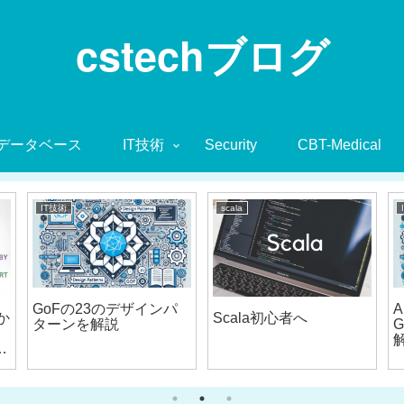
cstechブログ
データベース
IT技術
Security
CBT-Medical
IT技術
scala
GoFの23のデザインパ
A
か
Scala初心者へ
ターンを解説
サ