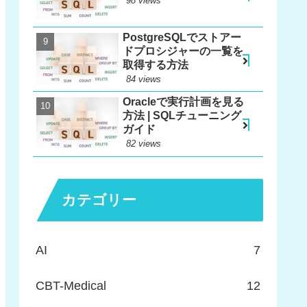
98 views
PostgreSQLでストアー
ドプロシジャーの一覧を
取得する方法
84 views
Oracleで実行計画を見る
方法 | SQLチューニング
ガイド
82 views
カテゴリー
AI
7
CBT-Medical
12