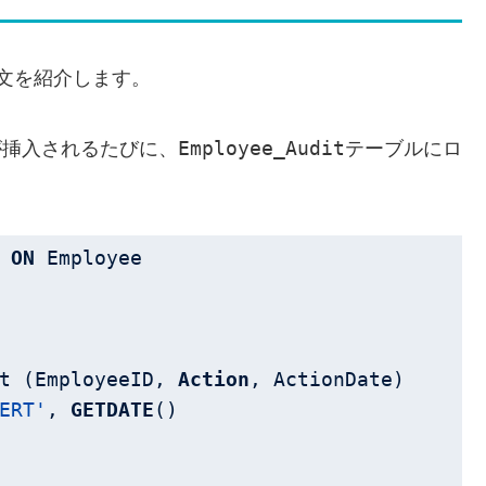
L文を紹介します。
Employee_Audit
が挿入されるたびに、
テーブルにロ
 
ON
t (EmployeeID, 
Action
, ActionDate)

ERT'
, 
GETDATE
()
