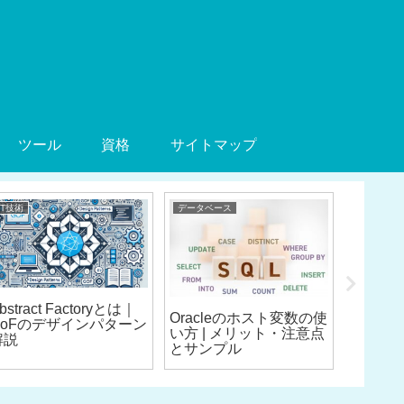
ツール
資格
サイトマップ
IT技術
データベース
IT技術
bstract Factoryとは｜
MVC（Mo
Oracleのホスト変数の使
GoFのデザインパターン
Contr
い方 | メリット・注意点
解説
キテク
とサンプル