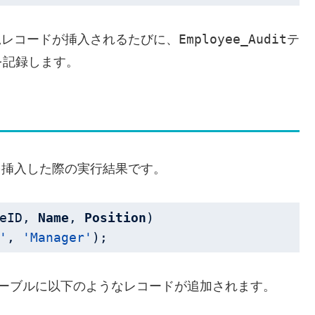
Employee_Audit
規レコードが挿入されるたびに、
テ
を記録します。
を挿入した際の実行結果です。
eID, 
Name
, 
Position
)

'
, 
'Manager'
);
ーブルに以下のようなレコードが追加されます。