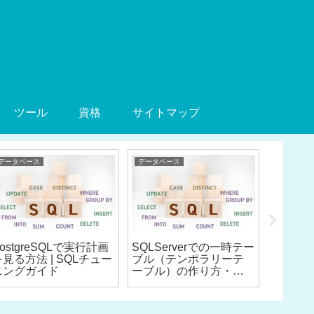
ツール
資格
サイトマップ
データベース
データベース
CBT-Medic
CBT（Co
ostgreSQLで実行計画
SQLServerでの一時テー
Testin
を見る方法 | SQLチュー
ブル（テンポラリーテ
ニングガイド
ーブル）の作り方・使
い方・メリット