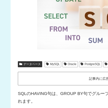
データベース
MySQL
Oracle
PostgreSQL
記事内に広
SQLのHAVING句は、GROUP BY句で
れます。