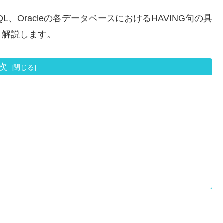
ySQL、Oracleの各データベースにおけるHAVING句の具
ら解説します。
次