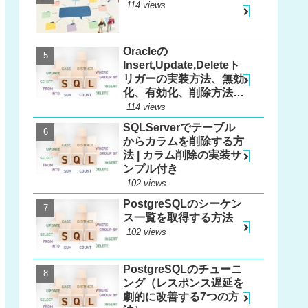
114 views
Oracleの
Insert,Update,Deleteト
リガーの実装方法、無効
化、有効化、削除方法、
更新方法
114 views
SQLServerでテーブル
からカラムを削除する方
法 | カラム削除の実装サ
ンプル付き
102 views
PostgreSQLのシーケン
ス一覧を取得する方法
102 views
PostgreSQLのチューニ
ング（レスポンス遅延を
劇的に改善する7つの方