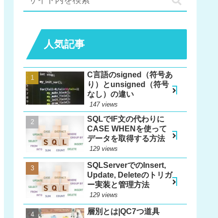
人気記事
C言語のsigned（符号あ
り）とunsigned（符号
なし）の違い
147 views
SQLでIF文の代わりに
CASE WHENを使って
データを取得する方法
129 views
SQLServerでのInsert,
Update, Deleteのトリガ
ー実装と管理方法
129 views
層別とは|QC7つ道具