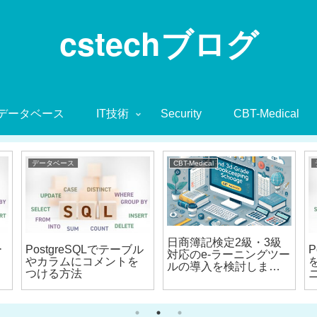
cstechブログ
データベース
IT技術
Security
CBT-Medical
データベース
CBT-Medical
日商簿記検定2級・3級
ー
PostgreSQLでテーブル
P
対応のe-ラーニングツー
やカラムにコメントを
ルの導入を検討しませ
つける方法
んか？