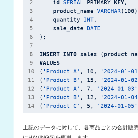
id
SERIAL
 PRIMARY 
KEY
,

    product_name 
VARCHAR
(
100
)
    quantity 
INT
,

    sale_date 
DATE
);

INSERT
INTO
VALUES
(
'Product A'
, 
10
, 
'2024-01-01
(
'Product B'
, 
15
, 
'2024-01-02
(
'Product A'
, 
7
, 
'2024-01-03'
(
'Product B'
, 
12
, 
'2024-01-04
(
'Product C'
, 
5
, 
'2024-01-05'
上記のデータに対して、各商品ごとの合計販売
にHAVING句を使用します。