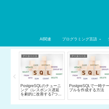
AI関連
プログラミング言語
データベース
データベース
sert,
PostgreSQLのチューニ
PostgreSQLで一時テ
teのトリガ
ング（レスポンス遅延
ブルを作成する方法
法
を劇的に改善する7つの
方法）