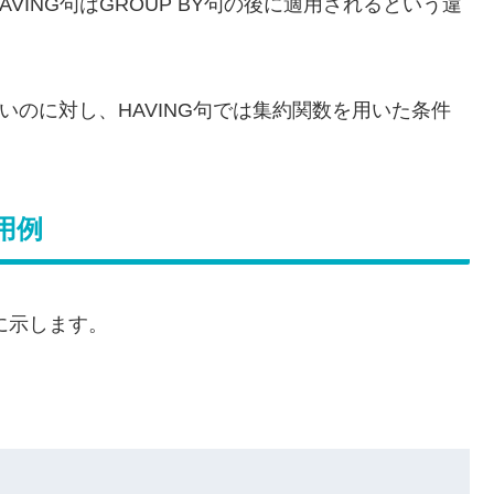
HAVING句はGROUP BY句の後に適用されるという違
いのに対し、HAVING句では集約関数を用いた条件
使用例
下に示します。