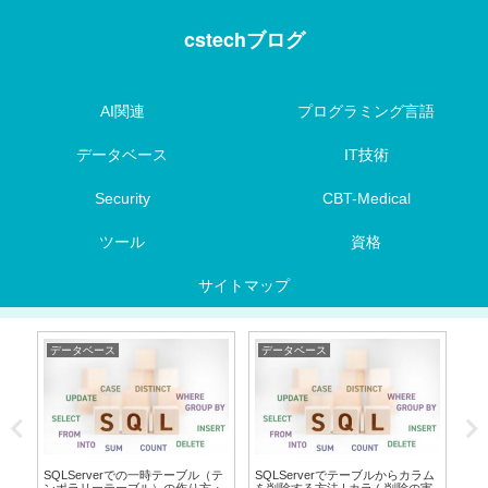
cstechブログ
AI関連
プログラミング言語
データベース
IT技術
Security
CBT-Medical
ツール
資格
サイトマップ
データベース
データベース
I
Fa
ンポ
SQLServerでの一時テーブル（テ
SQLServerでテーブルからカラム
イ