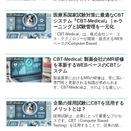
します。
格です。この記事では、SCORMの基本的
な概念や特徴、eラーニングシステムとの
関係性について解説します。また、
医療系国家試験対策に最適なCBT
CBT-Medical
CBT、IBT、PBTといった異なるテスト形
システム『CBT-Medical』｜e-ラ
式との関係についても触れながら、
ーニングと試験管理を一元化
SCORMがeラーニングに与える影響につ
いても考察します。
「CBT-Medical」は、株式会社シー・エ
ス・テクノロジーが開発・販売するWEB
ベースのComputer Based
Testing（CBT）システムです。医学部、
歯学部、獣医学部の学生が国家試験や共
用試験対策に効率的に取り組めるように
CBT-Medical: 製薬会社のMR研修
CBT-Medical
設計されており、スマートフォンをはじ
を革新するWEBベースのCBTシ
めとする様々なデバイスで利用可能で
ステム
す。また、試験管理だけでなく、e-ラー
ニングシステムとしても活用でき、受験
製薬業界におけるMRの研修は、常に高い
者のスキルアップにも大きく貢献しま
専門性と更新される知識が求められま
す。
す。CBT-Medicalは、そのような厳しい要
求に応えるために開発されたWEBベース
のCBTおよびe-ラーニングシステムで
す。このシステムを導入することで、MR
企業の採用試験にCBTを活用する
CBT-Medical
の理解...
メリットとは？
採用試験は、企業にとって重要なプロセ
スです。CBT（Computer Based
Testing）を活用することで、従来の紙ベ
ースの試験に比べて多くの利点がありま