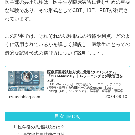
医学部の共用試験は、医学生が臨床実習に進むための重要
な試験であり、その形式としてCBT、IBT、PBTが利用さ
れています。
この記事では、それぞれの試験形式の特徴や利点、どのよ
うに活用されているかを詳しく解説し、医学生にとっての
最適な試験形式の選び方について説明します。
医療系国家試験対策に最適なCBTシステム
『CBT-Medical』｜e-ラーニングと試験管理を一
元化
「CBT-Medical」は、株式会社シー・エス・テクノロジー
が開発・販売するWEBベースのComputer Based
Testing（CBT）システムです。医学部、歯学部、獣医学部
の学生が国家試験や共用試験対策に効率的に取り組めるよ
2024.09.10
cs-techblog.com
うに設計されており、スマートフォンをはじめとする様々
なデバイスで利用可能です。また、試験管理だけでなく、
e-ラーニングシステムとしても活用でき、受験者のスキル
アップにも大きく貢献します。
目次
医学部の共用試験とは？
医学部共用試験の目的