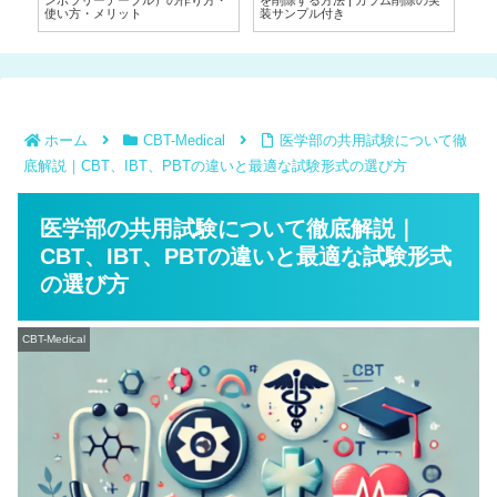
い
ンポラリーテーブル）の作り方・
を削除する方法 | カラム削除の実
使い方・メリット
装サンプル付き
ホーム
CBT-Medical
医学部の共用試験について徹
底解説｜CBT、IBT、PBTの違いと最適な試験形式の選び方
医学部の共用試験について徹底解説｜
CBT、IBT、PBTの違いと最適な試験形式
の選び方
CBT-Medical