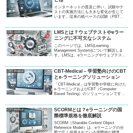
インターネットの普及に伴い、試験やテ
ストの実施方法にも大きな変化が生じて
います。従来の紙ベースの試験（PBT）
に加え、コンピュータベースの試験
（CBT）や、さらに進化したインターネ
ットベースの試験（IBT）が広く利用され
LMSとは？ウェブテストやeラー
CBT-Medical
るようになっています...
ニングに不可欠なシステム
このページでは、LMS(Learning
Management System)について解説しま
す。LMSは、eラーニングやウェブテスト
の効率的な管理や運用をサポートするシ
ステムです。この記事では、CBT、IBT、
PBTの違い、LMSの具体的...
CBT-Medical – 学習塾向けのCBT
CBT-Medical
とe-ラーニングソリューション
「CBT-Medical」は学習塾や学校に向けた
e-ラーニングおよびCBT（Computer
Based Testing）のソリューションです。
模擬試験や学内試験に最適で、スマート
フォン対応、オンライン試験、問題デー
タベース化、結果の確認機能など、試験
SCORMとは？eラーニングの国
CBT-Medical
運営を効率化する多機能を提供していま
際標準規格を徹底解説
す。教育現場で試験のオンライン化やデ
ジタル化が進む中、「CBT-Medical」はそ
SCORM（Sharable Content Object
のニーズに応える最適なツールとして学
Reference Model）は、eラーニングの分
習塾や学校の試験業務を強力にサポート
野で広く採用されている国際的な標準規