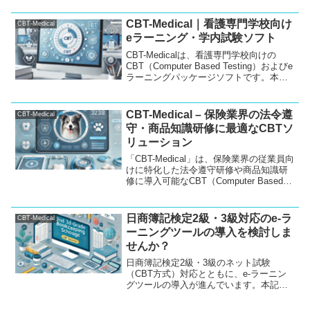
す。本記事では、CBTを使った採用試験
運用について、WEBやインターネット、
CBT-Medical｜看護専門学校向け
CBT-Medical
スマホを活用しながら、どのように効率
eラーニング・学内試験ソフト
的な運用ができるかをご紹介します。
CBT-Medicalは、看護専門学校向けの
CBT（Computer Based Testing）およびe
ラーニングパッケージソフトです。本ソ
フトは、CBTを通じた試験の実施のみな
らず、eラーニングとしても幅広く利用可
能で、学内試験や研修など多くの場面で
CBT-Medical – 保険業界の法令遵
CBT-Medical
活用いただけます。スマートフォンにも
守・商品知識研修に最適なCBTソ
対応しており、インターネットを利用し
リューション
て手軽に試験や学習ができる環境を提供
します。
「CBT-Medical」は、保険業界の従業員向
けに特化した法令遵守研修や商品知識研
修に導入可能なCBT（Computer Based
Testing）およびe-ラーニングのパッケー
ジソフトです。 オンライン試験の実施
や、スマートフォン対応の利便性が特徴
日商簿記検定2級・3級対応のe-ラ
CBT-Medical
で、効率的かつ柔軟な社内研修の実現を
ーニングツールの導入を検討しま
サポートします。
せんか？
日商簿記検定2級・3級のネット試験
（CBT方式）対応とともに、e-ラーニン
グツールの導入が進んでいます。本記事
では、簿記の専門学校が効果的にe-ラー
ニングを活用できる方法や、当社が提供