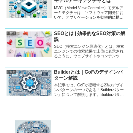
モデルアーキテクチャとは
す。また、他の言語での利用方法にも触
れ、応用の幅を広げる内容となっていま
MVC（Model-View-Controller）モデルア
す。
ーキテクチャは、ソフトウェア開発にお
いて、アプリケーションを効率的に構築
するための設計手法です。このブログで
は、MVCの概要とその役割について解説
し、JavaやPHPのサンプルコードを通じ
SEOとは | 効果的なSEO対策の解
IT技術
て理解を深めます。MVCはオブジェクト
説
指向の原則に基づいており、アプリケー
ションの構造を「Model」「View」
SEO（検索エンジン最適化）とは、検索
「Controller」という3つのコンポーネン
エンジンでの検索結果で上位に表示され
トに分割します。これにより、コードの
るように、ウェブサイトやコンテンツを
再利用性やメンテナンス性が向上しま
最適化することを指します。この記事で
す。
は、SEOとは何か、そして効果的なSEO
対策について、具体的な例を挙げながら
Builderとは｜GoFのデザインパ
IT技術
解説します。検索エンジンに評価される
ターン解説
ためには、キーワード選定やコンテンツ
の質、外部リンク対策など、さまざまな
本記事では、GoFが提唱する23のデザイ
要素を考慮する必要があります。この記
ンパターンの一つである「Builderパター
事を通じて、あなたのウェブサイトの
ン」について解説します。Builderパター
SEO戦略を強化しましょう。
ンは、複雑なオブジェクトの生成を簡単
にし、コードの可読性とメンテナンス性
を向上させるために使われます。ここで
は、Builderパターンの基本的な概要、そ
の使用方法、そしてJavaでの実装例につ
いて詳しく説明します。