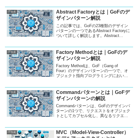
す。このブログでは、ソフトウェア開発
における品質向上のための取り組みや、
チェックポイントを詳しく解説します。
Abstract Factoryとは｜GoFのデ
IT技術
ザインパターン解説
この記事では、GoFの23種類のデザイン
パターンの一つであるAbstract Factoryに
ついて詳しく解説します。Abstract
Factoryパターンの概要、使い方、そして
Javaを用いた実装サンプルを紹介し、実
際の開発にどのように役立つかを説明し
Factory Methodとは｜GoFのデ
IT技術
ます。
ザインパターン解説
Factory Methodは、GoF（Gang of
Four）のデザインパターンの一つで、オ
ブジェクト指向プログラミングにおいて
非常に重要な役割を果たします。このパ
ターンは、オブジェクトの生成をサブク
ラスに委譲することで、クラス間の結合
Commandパターンとは｜GoFデ
IT技術
度を低く保ち、柔軟性を向上させるもの
ザインパターンの解説
です。本記事では、Factory Methodパタ
ーンの基本概念、使い方、そしてJavaで
Commandパターンは、GoFのデザインパ
の実装サンプルについて詳しく解説しま
ターンの1つで、リクエストをオブジェク
す。
トとしてカプセル化し、異なるリクエス
トをパラメータ化された方法で実行でき
るようにします。この記事では、
Commandパターンの概念とその使い方、
MVC（Model-View-Controller）
IT技術
そしてJavaを使った実装例を紹介しま