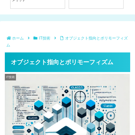
ークな
メリット
点
ホーム
IT技術
オブジェクト指向とポリモーフィズ
ム
オブジェクト指向とポリモーフィズム
IT技術