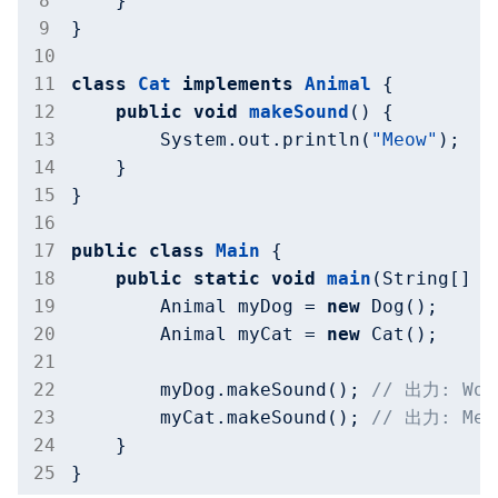
    }

}

class
Cat
implements
Animal
{

public
void
makeSound
()
{

        System.out.println(
"Meow"
);

    }

}

public
class
Main
{

public
static
void
main
(String[] a
        Animal myDog = 
new
 Dog();

        Animal myCat = 
new
 Cat();

        myDog.makeSound(); 
// 出力: Woo
        myCat.makeSound(); 
// 出力: Meo
    }
