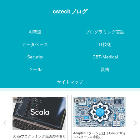
cstechブログ
AI関連
プログラミング言語
データベース
IT技術
Security
CBT-Medical
ツール
資格
サイトマップ
scala
IT技術
資
Adapterパターンとは｜GoFデザイ
Scalaプログラミング言語の特徴と
【楽
ンパターンの解説