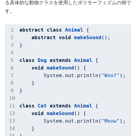
る具体的な動物クラスを使用したポリモーフィズムの例で
す。
abstract
class
Animal
{

abstract
void
makeSound
()
;

}

class
Dog
extends
Animal
{

void
makeSound
()
{

        System.out.println(
"Woof"
);

    }

}

class
Cat
extends
Animal
{

void
makeSound
()
{

        System.out.println(
"Meow"
);

    }
