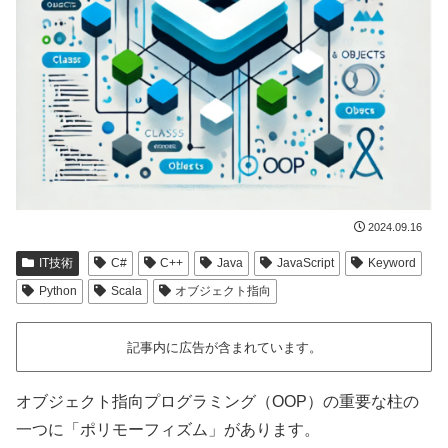
2024.09.16
IT技術
C#
C++
Java
JavaScript
Keyword
Python
Scala
オブジェクト指向
記事内に広告が含まれています。
オブジェクト指向プログラミング（OOP）の重要な柱の
一つに「ポリモーフィズム」があります。