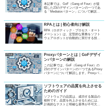
本記事では、GoF（Gang of Four）が提
唱した23のデザインパターンの一つであ
る「Mediatorパターン」について解説し
ます。Mediatorパターンは、オブジェク
ト同士の複雑な相互作用を整理し、コー
ドのメンテナンス性を高めるためのパタ
RPAとは | 初心者向け解説
IT技術
ーンです。この記事では、Mediatorパタ
RPA（ロボティック・プロセス・オート
ーンの概要、使い方、そしてJava、
メーション）は、定型的な業務をソフト
C++、C#での実装例を紹介します。
ウェアロボットが自動的に実行する技術
です。特に、企業において業務効率化や
コスト削減に大きな効果をもたらすツー
ルとして注目されています。本記事で
は、RPAの概要、導入メリット、主要な
Proxyパターンとは｜GoFデザイ
IT技術
ツール、導入のステップについて詳しく
ンパターンの解説
解説します。
この記事では、GoF（Gang of Four）の
23のデザインパターンの一つであるProxy
パターンについて解説します。Proxyパタ
ーンとは、あるオブジェクトへのアクセ
スを制御し、クライアントとそのオブジ
ェクトの間に「代理」を設けるパターン
ソフトウェアの品質を向上させる
IT技術
です。主にリモートアクセスやリソース
ためのガイド
の節約、セキュリティの向上を目的とし
て使われます。この記事では、Proxyパタ
ソフトウェアの品質は、成功する製品の
ーンの基本的な概念、使い方、Javaでの
根幹です。品質を向上させるためには、
実装サンプルを含めて詳しく説明しま
計画的なテストと明確な基準が不可欠で
す。