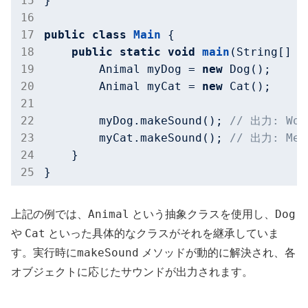
}

public
class
Main
{

public
static
void
main
(String[] a
        Animal myDog = 
new
 Dog();

        Animal myCat = 
new
 Cat();

        myDog.makeSound(); 
// 出力: Woo
        myCat.makeSound(); 
// 出力: Meo
    }

Animal
Dog
上記の例では、
という抽象クラスを使用し、
Cat
や
といった具体的なクラスがそれを継承していま
makeSound
す。実行時に
メソッドが動的に解決され、各
オブジェクトに応じたサウンドが出力されます。