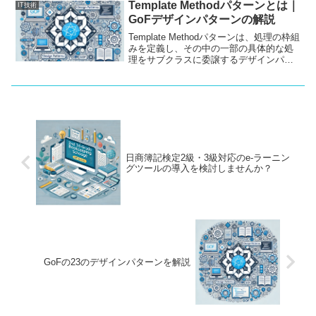
践例について詳しく解説します。フェー
Template Methodパターンとは｜
IT技術
ルセーフを考慮した設計により、ソフト
GoFデザインパターンの解説
ウェアの品質を高め、ユーザーに信頼さ
れる製品を提供できるようになります。
Template Methodパターンは、処理の枠組
みを定義し、その中の一部の具体的な処
理をサブクラスに委譲するデザインパタ
ーンです。このパターンは、コードの再
利用性を高め、メンテナンス性を向上さ
せるために非常に有効です。本記事で
は、Template Methodパターンの基本的な
概念、実際の使い方、およびJava、
C++、C#での実装サンプルについて詳し
く説明します。
日商簿記検定2級・3級対応のe-ラーニン
グツールの導入を検討しませんか？
GoFの23のデザインパターンを解説