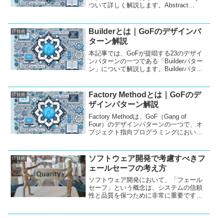
ついて詳しく解説します。Abstract
Factoryパターンの概要、使い方、そして
Javaを用いた実装サンプルを紹介し、実
際の開発にどのように役立つかを説明し
Builderとは｜GoFのデザインパ
IT技術
ます。
ターン解説
本記事では、GoFが提唱する23のデザイ
ンパターンの一つである「Builderパター
ン」について解説します。Builderパター
ンは、複雑なオブジェクトの生成を簡単
にし、コードの可読性とメンテナンス性
を向上させるために使われます。ここで
Factory Methodとは｜GoFのデ
IT技術
は、Builderパターンの基本的な概要、そ
ザインパターン解説
の使用方法、そしてJavaでの実装例につ
いて詳しく説明します。
Factory Methodは、GoF（Gang of
Four）のデザインパターンの一つで、オ
ブジェクト指向プログラミングにおいて
非常に重要な役割を果たします。このパ
ターンは、オブジェクトの生成をサブク
ラスに委譲することで、クラス間の結合
ソフトウェア開発で考慮すべきフ
IT技術
度を低く保ち、柔軟性を向上させるもの
ェールセーフの考え方
です。本記事では、Factory Methodパタ
ーンの基本概念、使い方、そしてJavaで
ソフトウェア開発において、「フェール
の実装サンプルについて詳しく解説しま
セーフ」という概念は、システムの信頼
す。
性と品質を保つために非常に重要です。
本記事では、フェールセーフの基本的な
定義、重要性、実装方法、およびその実