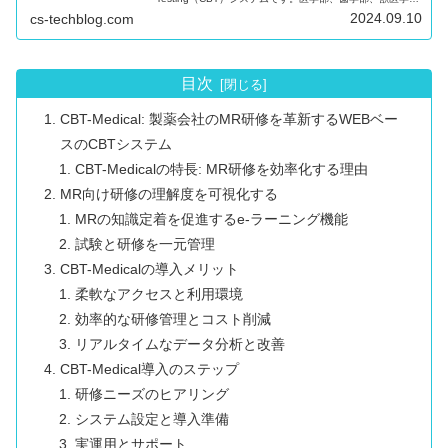
の学生が国家試験や共用試験対策に効率的に取り組めるよ
2024.09.10
cs-techblog.com
うに設計されており、スマートフォンをはじめとする様々
なデバイスで利用可能です。また、試験管理だけでなく、
e-ラーニングシステムとしても活用でき、受験者のスキル
アップにも大きく貢献します。
目次
CBT-Medical: 製薬会社のMR研修を革新するWEBベー
スのCBTシステム
CBT-Medicalの特長: MR研修を効率化する理由
MR向け研修の理解度を可視化する
MRの知識定着を促進するe-ラーニング機能
試験と研修を一元管理
CBT-Medicalの導入メリット
柔軟なアクセスと利用環境
効率的な研修管理とコスト削減
リアルタイムなデータ分析と改善
CBT-Medical導入のステップ
研修ニーズのヒアリング
システム設定と導入準備
実運用とサポート