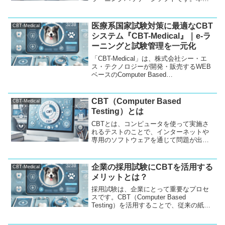
フトは、CBTを通じた試験の実施のみな
らず、eラーニングとしても幅広く利用可
能で、学内試験や研修など多くの場面で
医療系国家試験対策に最適なCBT
CBT-Medical
活用いただけます。スマートフォンにも
システム『CBT-Medical』｜e-ラ
対応しており、インターネットを利用し
ーニングと試験管理を一元化
て手軽に試験や学習ができる環境を提供
します。
「CBT-Medical」は、株式会社シー・エ
ス・テクノロジーが開発・販売するWEB
ベースのComputer Based
Testing（CBT）システムです。医学部、
歯学部、獣医学部の学生が国家試験や共
用試験対策に効率的に取り組めるように
CBT（Computer Based
CBT-Medical
設計されており、スマートフォンをはじ
Testing）とは
めとする様々なデバイスで利用可能で
す。また、試験管理だけでなく、e-ラー
CBTとは、コンピュータを使って実施さ
ニングシステムとしても活用でき、受験
れるテストのことで、インターネットや
者のスキルアップにも大きく貢献しま
専用のソフトウェアを通じて問題が出題
す。
され、解答が行われます。従来の紙ベー
スの試験と比べ、柔軟性や効率性が大き
く向上しているため、教育機関や企業な
企業の採用試験にCBTを活用する
CBT-Medical
どで幅広く利用されています。
メリットとは？
採用試験は、企業にとって重要なプロセ
スです。CBT（Computer Based
Testing）を活用することで、従来の紙ベ
ースの試験に比べて多くの利点がありま
す。本記事では、CBTを使った採用試験