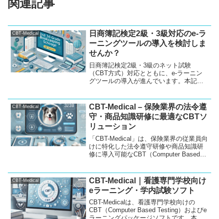
関連記事
日商簿記検定2級・3級対応のe-ラ
CBT-Medical
ーニングツールの導入を検討しま
せんか？
日商簿記検定2級・3級のネット試験
（CBT方式）対応とともに、e-ラーニン
グツールの導入が進んでいます。本記事
では、簿記の専門学校が効果的にe-ラー
ニングを活用できる方法や、当社が提供
するCBTパッケージのメリットについて
CBT-Medical – 保険業界の法令遵
CBT-Medical
ご紹介します。
守・商品知識研修に最適なCBTソ
リューション
「CBT-Medical」は、保険業界の従業員向
けに特化した法令遵守研修や商品知識研
修に導入可能なCBT（Computer Based
Testing）およびe-ラーニングのパッケー
ジソフトです。 オンライン試験の実施
や、スマートフォン対応の利便性が特徴
CBT-Medical｜看護専門学校向け
CBT-Medical
で、効率的かつ柔軟な社内研修の実現を
eラーニング・学内試験ソフト
サポートします。
CBT-Medicalは、看護専門学校向けの
CBT（Computer Based Testing）およびe
ラーニングパッケージソフトです。本ソ