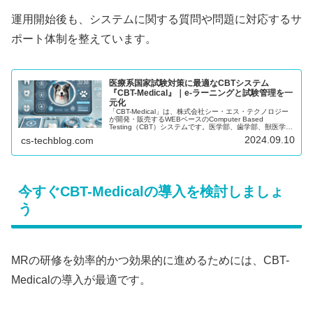
運用開始後も、システムに関する質問や問題に対応するサ
ポート体制を整えています。
医療系国家試験対策に最適なCBTシステム
『CBT-Medical』｜e-ラーニングと試験管理を一
元化
「CBT-Medical」は、株式会社シー・エス・テクノロジー
が開発・販売するWEBベースのComputer Based
Testing（CBT）システムです。医学部、歯学部、獣医学部
の学生が国家試験や共用試験対策に効率的に取り組めるよ
2024.09.10
cs-techblog.com
うに設計されており、スマートフォンをはじめとする様々
なデバイスで利用可能です。また、試験管理だけでなく、
e-ラーニングシステムとしても活用でき、受験者のスキル
アップにも大きく貢献します。
今すぐCBT-Medicalの導入を検討しましょ
う
MRの研修を効率的かつ効果的に進めるためには、CBT-
Medicalの導入が最適です。