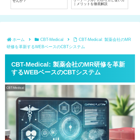
リーテーブル）の作り方と使い方
得
せんか？
｜メリットを徹底解説
ホーム
CBT-Medical
CBT-Medical: 製薬会社のMR
研修を革新するWEBベースのCBTシステム
CBT-Medical: 製薬会社のMR研修を革新
するWEBベースのCBTシステム
CBT-Medical