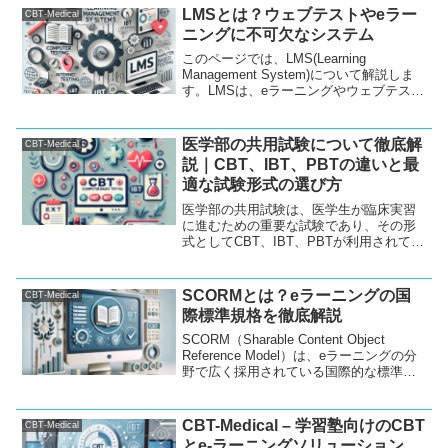
運用について、WEBやインターネット、
LMSとは？ウェブテストやeラー
CBT-Medical
スマホを活用しながら、どのように効率
ニングに不可欠なシステム
的な運用ができるかをご紹介します。
このページでは、LMS(Learning
Management System)について解説しま
す。LMSは、eラーニングやウェブテスト
の効率的な管理や運用をサポートするシ
ステムです。この記事では、CBT、IBT、
PBTの違い、LMSの具体的...
医学部の共用試験について徹底解
CBT-Medical
説｜CBT、IBT、PBTの違いと最
適な試験形式の選び方
医学部の共用試験は、医学生が臨床実習
に進むための重要な試験であり、その形
式としてCBT、IBT、PBTが利用されてい
ます。この記事では、それぞれの試験形
式の特徴や利点、どのように活用されて
いるかを詳しく解説し、医学生にとって
SCORMとは？eラーニングの国
CBT-Medical
の最適な試験形式の選び方について説明
際標準規格を徹底解説
します。
SCORM（Sharable Content Object
Reference Model）は、eラーニングの分
野で広く採用されている国際的な標準規
格です。この記事では、SCORMの基本的
な概念や特徴、eラーニングシステムとの
関係性について解説します。また、
CBT-Medical – 学習塾向けのCBT
CBT-Medical
CBT、IBT、PBTといった異なるテスト形
とe-ラーニングソリューション