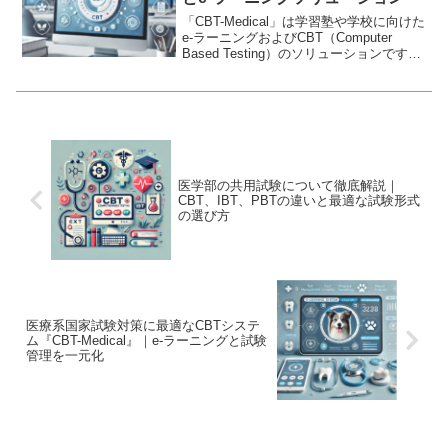
式との関係についても触れながら、
SCORMがeラーニングに与える影響につ
「CBT-Medical」は学習塾や学校に向けた
いても考察します。
e-ラーニングおよびCBT（Computer
Based Testing）のソリューションです。
模擬試験や学内試験に最適で、スマート
フォン対応、オンライン試験、問題デー
タベース化、結果の確認機能など、試験
運営を効率化する多機能を提供していま
す。教育現場で試験のオンライン化やデ
ジタル化が進む中、「CBT-Medical」はそ
のニーズに応える最適なツールとして学
習塾や学校の試験業務を強力にサポート
医学部の共用試験について徹底解説｜
します。
CBT、IBT、PBTの違いと最適な試験形式
の選び方
医療系国家試験対策に最適なCBTシステ
ム『CBT-Medical』｜e-ラーニングと試験
管理を一元化