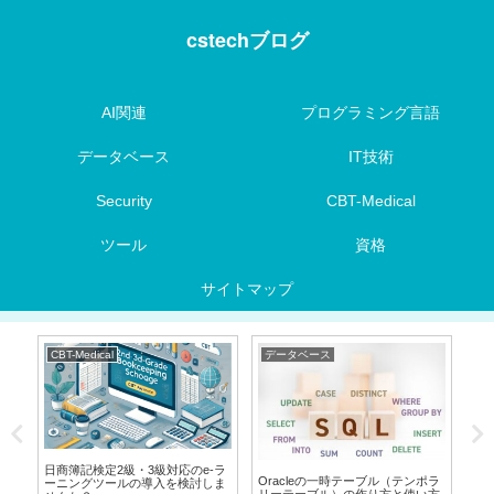
cstechブログ
AI関連
プログラミング言語
データベース
IT技術
Security
CBT-Medical
ツール
資格
サイトマップ
CBT-Medical
データベース
デ
する
日商簿記検定2級・3級対応のe-ラ
Oracleの一時テーブル（テンポラ
Po
ーニングツールの導入を検討しま