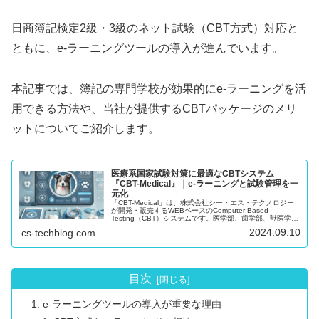
日商簿記検定2級・3級のネット試験（CBT方式）対応と
ともに、e-ラーニングツールの導入が進んでいます。
本記事では、簿記の専門学校が効果的にe-ラーニングを活
用できる方法や、当社が提供するCBTパッケージのメリ
ットについてご紹介します。
医療系国家試験対策に最適なCBTシステム
『CBT-Medical』｜e-ラーニングと試験管理を一
元化
「CBT-Medical」は、株式会社シー・エス・テクノロジー
が開発・販売するWEBベースのComputer Based
Testing（CBT）システムです。医学部、歯学部、獣医学部
の学生が国家試験や共用試験対策に効率的に取り組めるよ
2024.09.10
cs-techblog.com
うに設計されており、スマートフォンをはじめとする様々
なデバイスで利用可能です。また、試験管理だけでなく、
e-ラーニングシステムとしても活用でき、受験者のスキル
アップにも大きく貢献します。
目次
e-ラーニングツールの導入が重要な理由