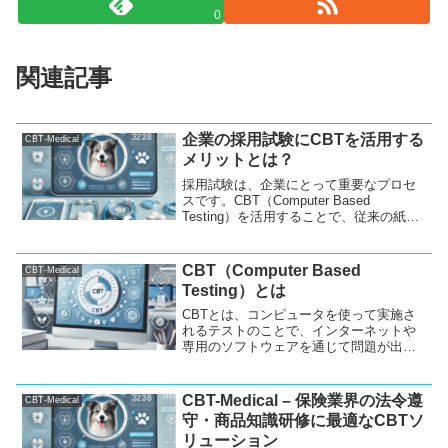
0
関連記事
企業の採用試験にCBTを活用する
CBT-Medical
メリットとは？
採用試験は、企業にとって重要なプロセ
スです。CBT（Computer Based
Testing）を活用することで、従来の紙ベ
ースの試験に比べて多くの利点がありま
す。本記事では、CBTを使った採用試験
運用について、WEBやインターネット、
CBT（Computer Based
CBT-Medical
スマホを活用しながら、どのように効率
Testing）とは
的な運用ができるかをご紹介します。
CBTとは、コンピュータを使って実施さ
れるテストのことで、インターネットや
専用のソフトウェアを通じて問題が出題
され、解答が行われます。従来の紙ベー
スの試験と比べ、柔軟性や効率性が大き
く向上しているため、教育機関や企業な
CBT-Medical – 保険業界の法令遵
CBT-Medical
どで幅広く利用されています。
守・商品知識研修に最適なCBTソ
リューション