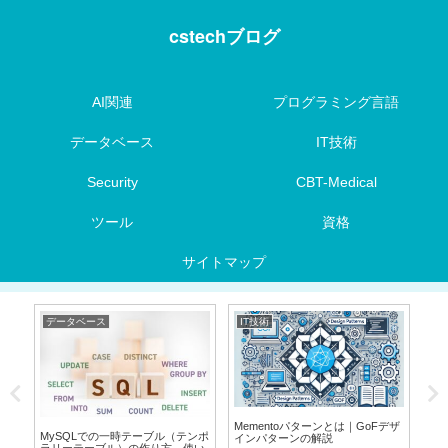
cstechブログ
AI関連
プログラミング言語
データベース
IT技術
Security
CBT-Medical
ツール
資格
サイトマップ
データベース
IT技術
デ
ラ
Mementoパターンとは｜GoFデザ
MySQLでの一時テーブル（テンポ
【保
く
インパターンの解説