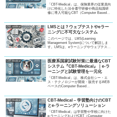
「CBT-Medical」は、保険業界の従業員向
けに特化した法令遵守研修や商品知識研
修に導入可能なCBT（Computer Based
Testing）およびe-ラーニングのパッケー
ジソフトです。 オンライン試験の実施
や、スマートフォン対応の利便性が特徴
LMSとは？ウェブテストやeラー
CBT-Medical
で、効率的かつ柔軟な社内研修の実現を
ニングに不可欠なシステム
サポートします。
このページでは、LMS(Learning
Management System)について解説しま
す。LMSは、eラーニングやウェブテスト
の効率的な管理や運用をサポートするシ
ステムです。この記事では、CBT、IBT、
PBTの違い、LMSの具体的...
医療系国家試験対策に最適なCBT
CBT-Medical
システム『CBT-Medical』｜e-ラ
ーニングと試験管理を一元化
「CBT-Medical」は、株式会社シー・エ
ス・テクノロジーが開発・販売するWEB
ベースのComputer Based
Testing（CBT）システムです。医学部、
歯学部、獣医学部の学生が国家試験や共
用試験対策に効率的に取り組めるように
CBT-Medical – 学習塾向けのCBT
CBT-Medical
設計されており、スマートフォンをはじ
とe-ラーニングソリューション
めとする様々なデバイスで利用可能で
す。また、試験管理だけでなく、e-ラー
「CBT-Medical」は学習塾や学校に向けた
ニングシステムとしても活用でき、受験
e-ラーニングおよびCBT（Computer