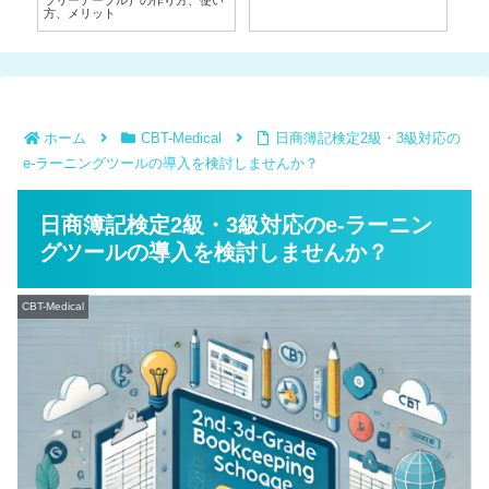
ラリーテーブル）の作り方、使い
新
方、メリット
と
ホーム
CBT-Medical
日商簿記検定2級・3級対応の
e-ラーニングツールの導入を検討しませんか？
日商簿記検定2級・3級対応のe-ラーニン
グツールの導入を検討しませんか？
CBT-Medical