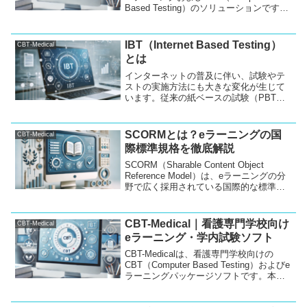
者のスキルアップにも大きく貢献しま
Based Testing）のソリューションです。
す。
模擬試験や学内試験に最適で、スマート
フォン対応、オンライン試験、問題デー
タベース化、結果の確認機能など、試験
IBT（Internet Based Testing）
CBT-Medical
運営を効率化する多機能を提供していま
とは
す。教育現場で試験のオンライン化やデ
ジタル化が進む中、「CBT-Medical」はそ
インターネットの普及に伴い、試験やテ
のニーズに応える最適なツールとして学
ストの実施方法にも大きな変化が生じて
習塾や学校の試験業務を強力にサポート
います。従来の紙ベースの試験（PBT）
します。
に加え、コンピュータベースの試験
（CBT）や、さらに進化したインターネ
ットベースの試験（IBT）が広く利用され
SCORMとは？eラーニングの国
CBT-Medical
るようになっています...
際標準規格を徹底解説
SCORM（Sharable Content Object
Reference Model）は、eラーニングの分
野で広く採用されている国際的な標準規
格です。この記事では、SCORMの基本的
な概念や特徴、eラーニングシステムとの
関係性について解説します。また、
CBT-Medical｜看護専門学校向け
CBT-Medical
CBT、IBT、PBTといった異なるテスト形
eラーニング・学内試験ソフト
式との関係についても触れながら、
SCORMがeラーニングに与える影響につ
CBT-Medicalは、看護専門学校向けの
いても考察します。
CBT（Computer Based Testing）およびe
ラーニングパッケージソフトです。本ソ
フトは、CBTを通じた試験の実施のみな
らず、eラーニングとしても幅広く利用可