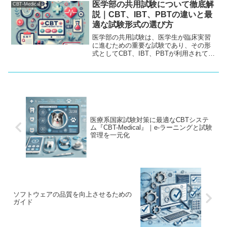
能で、学内試験や研修など多くの場面で
医学部の共用試験について徹底解
CBT-Medical
活用いただけます。スマートフォンにも
説｜CBT、IBT、PBTの違いと最
対応しており、インターネットを利用し
適な試験形式の選び方
て手軽に試験や学習ができる環境を提供
します。
医学部の共用試験は、医学生が臨床実習
に進むための重要な試験であり、その形
式としてCBT、IBT、PBTが利用されてい
ます。この記事では、それぞれの試験形
式の特徴や利点、どのように活用されて
いるかを詳しく解説し、医学生にとって
の最適な試験形式の選び方について説明
します。
医療系国家試験対策に最適なCBTシステ
ム『CBT-Medical』｜e-ラーニングと試験
管理を一元化
ソフトウェアの品質を向上させるための
ガイド