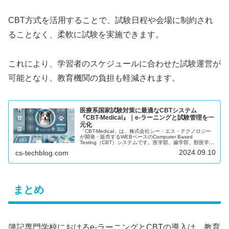
CBT方式を活用することで、試験日程や会場に制約され
ることなく、柔軟に試験を実施できます。
これにより、学習者のスケジュールに合わせた試験運営が
可能となり、教育機関の負担も軽減されます。
医療系国家試験対策に最適なCBTシステム
『CBT-Medical』｜e-ラーニングと試験管理を一
元化
「CBT-Medical」は、株式会社シー・エス・テクノロジー
が開発・販売するWEBベースのComputer Based
Testing（CBT）システムです。医学部、歯学部、獣医学部
の学生が国家試験や共用試験対策に効率的に取り組めるよ
2024.09.10
cs-techblog.com
うに設計されており、スマートフォンをはじめとする様々
なデバイスで利用可能です。また、試験管理だけでなく、
e-ラーニングシステムとしても活用でき、受験者のスキル
アップにも大きく貢献します。
まとめ
簿記専門学校におけるe-ラーニングとCBTの導入は、教育