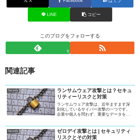
X
Facebook
はてブ
LINE
コピー
このブログをフォローする
0
関連記事
ランサムウェア攻撃とは？セキュ
Security
リティーリスクと対策
ランサムウェア攻撃は、近年ますます深
刻化しているサイバー攻撃の一つです。
企業や個人を問わず、重要なデータを人
質にとり、身代金を要求するこの攻撃
は、甚大な被害をもたらします。本記事
では、ランサムウェア攻撃の仕組みや対
ゼロデイ攻撃とは | セキュリティ
Security
策方法について詳しく解説します。ま
リスクとその対策
た、リスクを最小限に抑えるための具体