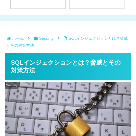
する
ホーム
Security
SQLインジェクションとは？脅威
とその対策方法
SQLインジェクションとは？脅威とその
対策方法
Security