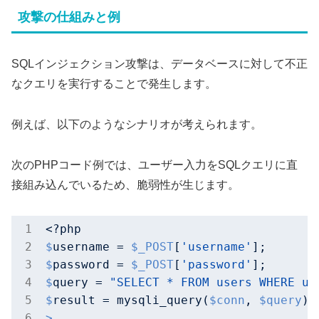
攻撃の仕組みと例
SQLインジェクション攻撃は、データベースに対して不正
なクエリを実行することで発生します。
例えば、以下のようなシナリオが考えられます。
次のPHPコード例では、ユーザー入力をSQLクエリに直
接組み込んでいるため、脆弱性が生じます。
$
username = 
$_POST
[
'username'
];
$
password = 
$_POST
[
'password'
];
$
query = 
"SELECT * FROM users WHERE us
$
result = mysqli_query(
$conn
, 
$query
);
>