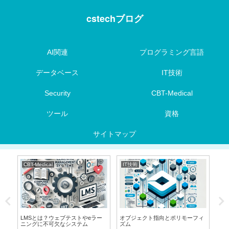
cstechブログ
AI関連
プログラミング言語
データベース
IT技術
Security
CBT-Medical
ツール
資格
サイトマップ
CBT-Medical
IT技術
I
LMSとは？ウェブテストやeラー
オブジェクト指向とポリモーフィ
SE
ニングに不可欠なシステム
ズム
説