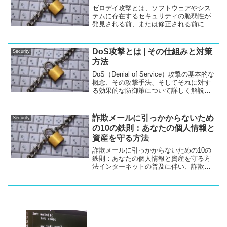
的な対策や、予防の重要性についても説
ゼロデイ攻撃とは、ソフトウェアやシス
明します。
テムに存在するセキュリティの脆弱性が
発見される前、または修正される前に攻
撃者によって悪用される攻撃です。本記
事ではゼロデイ攻撃のメカニズム、その
影響、そして効果的な対策について解説
DoS攻撃とは | その仕組みと対策
Security
します。
方法
DoS（Denial of Service）攻撃の基本的な
概念、その攻撃手法、そしてそれに対す
る効果的な防御策について詳しく解説し
ます。DoS攻撃は、サイバーセキュリテ
ィの脅威の中でも頻繁に見られるもので
あり、ビジネスに甚大な影響を与えるこ
詐欺メールに引っかからないため
Security
とがあります。本記事を通じて、DoS攻
の10の鉄則：あなたの個人情報と
撃のリスクを正しく理解し、適切な対策
資産を守る方法
を学ぶことができます。
詐欺メールに引っかからないための10の
鉄則：あなたの個人情報と資産を守る方
法インターネットの普及に伴い、詐欺メ
ールの脅威は年々増大しています。巧妙
化する手口に対して、私たちはどのよう
に身を守ればよいのでしょうか。本記事
では、詐欺メールの特徴...